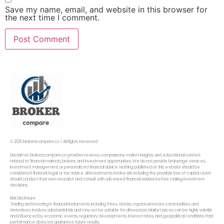
Save my name, email, and website in this browser for
the next time I comment.
© 2026 brokerscompare.co | All Rights Reserved
Disclaimer: brokerscompare.co provides reviews, comparisons, market insights, and educational content
related to financial markets, brokers, and investment opportunities. We do not provide brokerage services,
investment management, or personalized financial advice. Nothing published on this website should be
considered financial, legal, or tax advice. All investments involve risk, including the possible loss of capital. Users
should conduct their own research and consult with a licensed financial advisor before making investment
decisions.
Risk Disclosure
Trading and investing in financial instruments, including forex,, stocks, cryptocurrencies, commodities, and
derivatives, involves substantial risk and may not be suitable for all investors. Market prices can be highly volatile
and influenced by economic events, regulatory developments, interest rates, and geopolitical conditions. Past
performance does not guarantee future results.