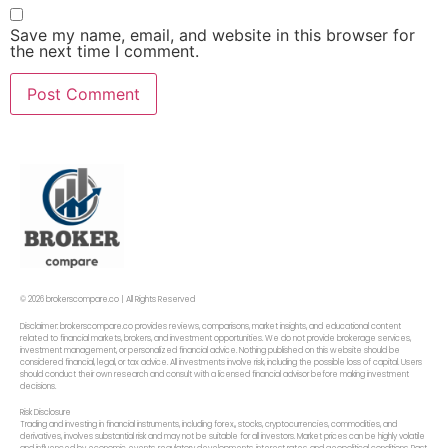
Save my name, email, and website in this browser for
the next time I comment.
© 2026 brokerscompare.co | All Rights Reserved
Disclaimer: brokerscompare.co provides reviews, comparisons, market insights, and educational content
related to financial markets, brokers, and investment opportunities. We do not provide brokerage services,
investment management, or personalized financial advice. Nothing published on this website should be
considered financial, legal, or tax advice. All investments involve risk, including the possible loss of capital. Users
should conduct their own research and consult with a licensed financial advisor before making investment
decisions.
Risk Disclosure
Trading and investing in financial instruments, including forex,, stocks, cryptocurrencies, commodities, and
derivatives, involves substantial risk and may not be suitable for all investors. Market prices can be highly volatile