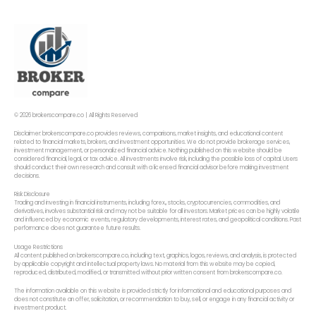
© 2026 brokerscompare.co | All Rights Reserved
Disclaimer: brokerscompare.co provides reviews, comparisons, market insights, and educational content
related to financial markets, brokers, and investment opportunities. We do not provide brokerage services,
investment management, or personalized financial advice. Nothing published on this website should be
considered financial, legal, or tax advice. All investments involve risk, including the possible loss of capital. Users
should conduct their own research and consult with a licensed financial advisor before making investment
decisions.
Risk Disclosure
Trading and investing in financial instruments, including forex,, stocks, cryptocurrencies, commodities, and
derivatives, involves substantial risk and may not be suitable for all investors. Market prices can be highly volatile
and influenced by economic events, regulatory developments, interest rates, and geopolitical conditions. Past
performance does not guarantee future results.
Usage Restrictions
All content published on brokerscompare.co, including text, graphics, logos, reviews, and analysis, is protected
by applicable copyright and intellectual property laws. No material from this website may be copied,
reproduced, distributed, modified, or transmitted without prior written consent from brokerscompare.co.
The information available on this website is provided strictly for informational and educational purposes and
does not constitute an offer, solicitation, or recommendation to buy, sell, or engage in any financial activity or
investment product.