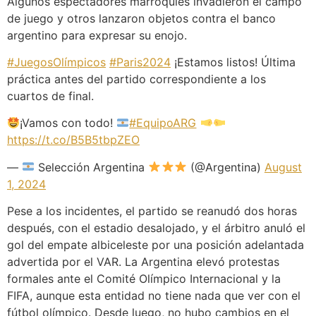
Algunos espectadores marroquíes invadieron el campo
de juego y otros lanzaron objetos contra el banco
argentino para expresar su enojo.
#JuegosOlímpicos
#Paris2024
¡Estamos listos! Última
práctica antes del partido correspondiente a los
cuartos de final.
¡Vamos con todo!
#EquipoARG
https://t.co/B5B5tbpZEO
—
Selección Argentina
(@Argentina)
August
1, 2024
Pese a los incidentes, el partido se reanudó dos horas
después, con el estadio desalojado, y el árbitro anuló el
gol del empate albiceleste por una posición adelantada
advertida por el VAR. La Argentina elevó protestas
formales ante el Comité Olímpico Internacional y la
FIFA, aunque esta entidad no tiene nada que ver con el
fútbol olímpico. Desde luego, no hubo cambios en el