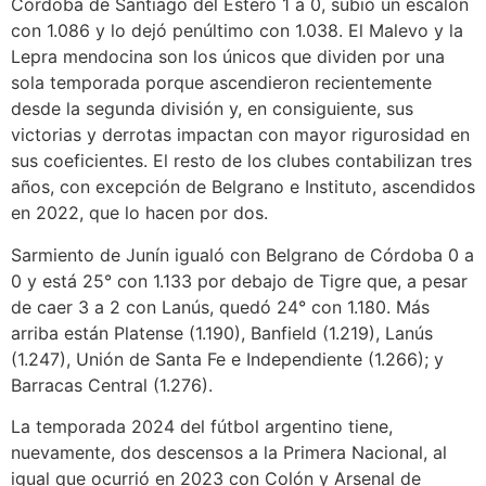
Córdoba de Santiago del Estero 1 a 0, subió un escalón
con 1.086 y lo dejó penúltimo con 1.038. El Malevo y la
Lepra mendocina son los únicos que dividen por una
sola temporada porque ascendieron recientemente
desde la segunda división y, en consiguiente, sus
victorias y derrotas impactan con mayor rigurosidad en
sus coeficientes. El resto de los clubes contabilizan tres
años, con excepción de Belgrano e Instituto, ascendidos
en 2022, que lo hacen por dos.
Sarmiento de Junín igualó con Belgrano de Córdoba 0 a
0 y está 25° con 1.133 por debajo de Tigre que, a pesar
de caer 3 a 2 con Lanús, quedó 24° con 1.180. Más
arriba están Platense (1.190), Banfield (1.219), Lanús
(1.247), Unión de Santa Fe e Independiente (1.266); y
Barracas Central (1.276).
La temporada 2024 del fútbol argentino tiene,
nuevamente, dos descensos a la Primera Nacional, al
igual que ocurrió en 2023 con Colón y Arsenal de