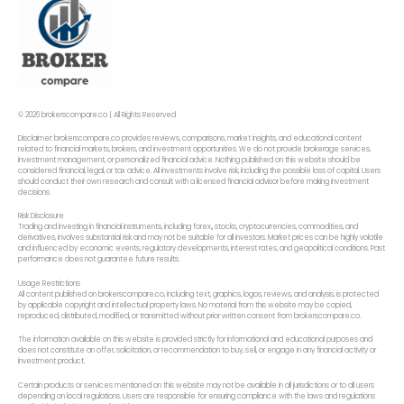
© 2026 brokerscompare.co | All Rights Reserved
Disclaimer: brokerscompare.co provides reviews, comparisons, market insights, and educational content
related to financial markets, brokers, and investment opportunities. We do not provide brokerage services,
investment management, or personalized financial advice. Nothing published on this website should be
considered financial, legal, or tax advice. All investments involve risk, including the possible loss of capital. Users
should conduct their own research and consult with a licensed financial advisor before making investment
decisions.
Risk Disclosure
Trading and investing in financial instruments, including forex,, stocks, cryptocurrencies, commodities, and
derivatives, involves substantial risk and may not be suitable for all investors. Market prices can be highly volatile
and influenced by economic events, regulatory developments, interest rates, and geopolitical conditions. Past
performance does not guarantee future results.
Usage Restrictions
All content published on brokerscompare.co, including text, graphics, logos, reviews, and analysis, is protected
by applicable copyright and intellectual property laws. No material from this website may be copied,
reproduced, distributed, modified, or transmitted without prior written consent from brokerscompare.co.
The information available on this website is provided strictly for informational and educational purposes and
does not constitute an offer, solicitation, or recommendation to buy, sell, or engage in any financial activity or
investment product.
Certain products or services mentioned on this website may not be available in all jurisdictions or to all users
depending on local regulations. Users are responsible for ensuring compliance with the laws and regulations