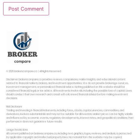
© 2026 brokerscompare.co | All Rights Reserved
Disclaimer: brokerscompare.co provides reviews, comparisons, market insights, and educational content
related to financial markets, brokers, and investment opportunities. We do not provide brokerage services,
investment management, or personalized financial advice. Nothing published on this website should be
considered financial, legal, or tax advice. All investments involve risk, including the possible loss of capital. Users
should conduct their own research and consult with a licensed financial advisor before making investment
decisions.
Risk Disclosure
Trading and investing in financial instruments, including forex,, stocks, cryptocurrencies, commodities, and
derivatives, involves substantial risk and may not be suitable for all investors. Market prices can be highly volatile
and influenced by economic events, regulatory developments, interest rates, and geopolitical conditions. Past
performance does not guarantee future results.
Usage Restrictions
All content published on brokerscompare.co, including text, graphics, logos, reviews, and analysis, is protected
by applicable copyright and intellectual property laws. No material from this website may be copied,