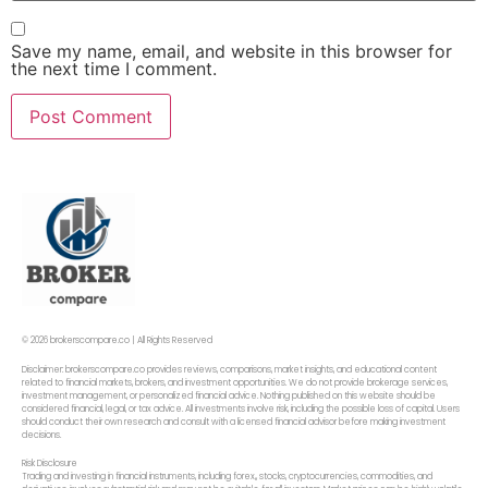
Save my name, email, and website in this browser for
the next time I comment.
© 2026 brokerscompare.co | All Rights Reserved
Disclaimer: brokerscompare.co provides reviews, comparisons, market insights, and educational content
related to financial markets, brokers, and investment opportunities. We do not provide brokerage services,
investment management, or personalized financial advice. Nothing published on this website should be
considered financial, legal, or tax advice. All investments involve risk, including the possible loss of capital. Users
should conduct their own research and consult with a licensed financial advisor before making investment
decisions.
Risk Disclosure
Trading and investing in financial instruments, including forex,, stocks, cryptocurrencies, commodities, and