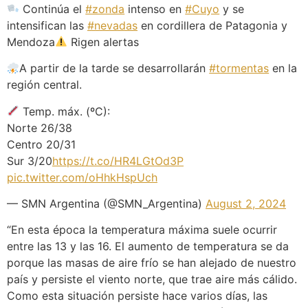
Continúa el
#zonda
intenso en
#Cuyo
y se
intensifican las
#nevadas
en cordillera de Patagonia y
Mendoza
Rigen alertas
A partir de la tarde se desarrollarán
#tormentas
en la
región central.
Temp. máx. (ºC):
Norte 26/38
Centro 20/31
Sur 3/20
https://t.co/HR4LGtOd3P
pic.twitter.com/oHhkHspUch
— SMN Argentina (@SMN_Argentina)
August 2, 2024
“En esta época la temperatura máxima suele ocurrir
entre las 13 y las 16. El aumento de temperatura se da
porque las masas de aire frío se han alejado de nuestro
país y persiste el viento norte, que trae aire más cálido.
Como esta situación persiste hace varios días, las