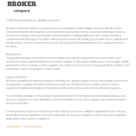
© 2026 brokerscompare.co | All Rights Reserved
Disclaimer: brokerscompare.co provides reviews, comparisons, market insights, and educational content
related to financial markets, brokers, and investment opportunities. We do not provide brokerage services,
investment management, or personalized financial advice. Nothing published on this website should be
considered financial, legal, or tax advice. All investments involve risk, including the possible loss of capital. Users
should conduct their own research and consult with a licensed financial advisor before making investment
decisions.
Risk Disclosure
Trading and investing in financial instruments, including forex,, stocks, cryptocurrencies, commodities, and
derivatives, involves substantial risk and may not be suitable for all investors. Market prices can be highly volatile
and influenced by economic events, regulatory developments, interest rates, and geopolitical conditions. Past
performance does not guarantee future results.
Usage Restrictions
All content published on brokerscompare.co, including text, graphics, logos, reviews, and analysis, is protected
by applicable copyright and intellectual property laws. No material from this website may be copied,
reproduced, distributed, modified, or transmitted without prior written consent from brokerscompare.co.
The information available on this website is provided strictly for informational and educational purposes and
does not constitute an offer, solicitation, or recommendation to buy, sell, or engage in any financial activity or
investment product.
Certain products or services mentioned on this website may not be available in all jurisdictions or to all users
depending on local regulations. Users are responsible for ensuring compliance with the laws and regulations
applicable in their country of residence.
Privacy Policy
|
Terms of Service