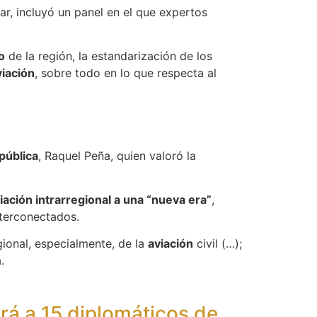
lar, incluyó un panel en el que expertos
o
de la región, la estandarización de los
viación
, sobre todo en lo que respecta al
pública
, Raquel Peña, quien valoró la
ación intrarregional a una “nueva era”
,
nterconectados.
gional, especialmente, de la
aviación
civil (…);
a.
rá a 15 diplomáticos de