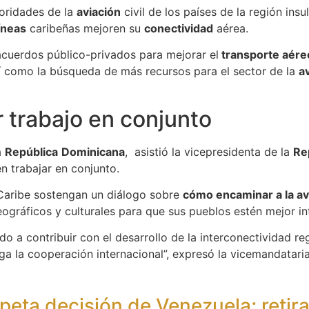
toridades de la
aviación
civil de los países de la región insu
íneas
caribeñas mejoren su
conectividad
aérea.
 acuerdos público-privados para mejorar el
transporte aére
así como la búsqueda de más recursos para el sector de la
a
 trabajo en conjunto
a
República
Dominicana
, asistió la vicepresidenta de la
Re
n trabajar en conjunto.
 Caribe sostengan un diálogo sobre
cómo encaminar a la avi
ográficos y culturales para que sus pueblos estén mejor i
 a contribuir con el desarrollo de la interconectividad re
ga la cooperación internacional”, expresó la vicemandatari
eta decisión de Venezuela; retira