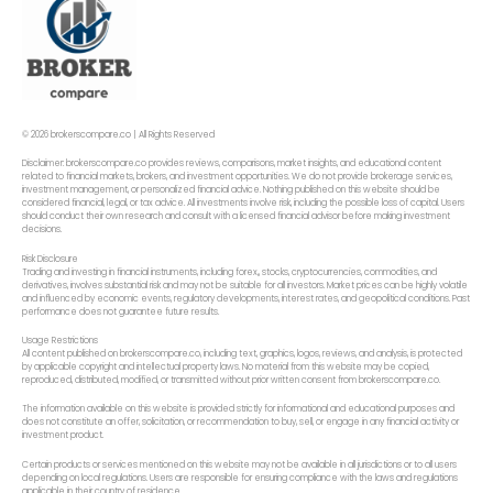
© 2026 brokerscompare.co | All Rights Reserved
Disclaimer: brokerscompare.co provides reviews, comparisons, market insights, and educational content
related to financial markets, brokers, and investment opportunities. We do not provide brokerage services,
investment management, or personalized financial advice. Nothing published on this website should be
considered financial, legal, or tax advice. All investments involve risk, including the possible loss of capital. Users
should conduct their own research and consult with a licensed financial advisor before making investment
decisions.
Risk Disclosure
Trading and investing in financial instruments, including forex,, stocks, cryptocurrencies, commodities, and
derivatives, involves substantial risk and may not be suitable for all investors. Market prices can be highly volatile
and influenced by economic events, regulatory developments, interest rates, and geopolitical conditions. Past
performance does not guarantee future results.
Usage Restrictions
All content published on brokerscompare.co, including text, graphics, logos, reviews, and analysis, is protected
by applicable copyright and intellectual property laws. No material from this website may be copied,
reproduced, distributed, modified, or transmitted without prior written consent from brokerscompare.co.
The information available on this website is provided strictly for informational and educational purposes and
does not constitute an offer, solicitation, or recommendation to buy, sell, or engage in any financial activity or
investment product.
Certain products or services mentioned on this website may not be available in all jurisdictions or to all users
depending on local regulations. Users are responsible for ensuring compliance with the laws and regulations
applicable in their country of residence.