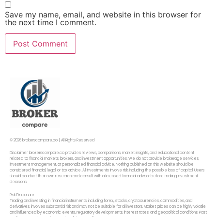
Save my name, email, and website in this browser for
the next time I comment.
© 2026 brokerscompare.co | All Rights Reserved
Disclaimer: brokerscompare.co provides reviews, comparisons, market insights, and educational content
related to financial markets, brokers, and investment opportunities. We do not provide brokerage services,
investment management, or personalized financial advice. Nothing published on this website should be
considered financial, legal, or tax advice. All investments involve risk, including the possible loss of capital. Users
should conduct their own research and consult with a licensed financial advisor before making investment
decisions.
Risk Disclosure
Trading and investing in financial instruments, including forex,, stocks, cryptocurrencies, commodities, and
derivatives, involves substantial risk and may not be suitable for all investors. Market prices can be highly volatile
and influenced by economic events, regulatory developments, interest rates, and geopolitical conditions. Past