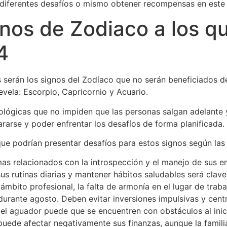
diferentes desafíos o mismo obtener recompensas en este p
nos de Zodiaco a los que
4
 serán los signos del Zodíaco que no serán beneficiados d
evela: Escorpio, Capricornio y Acuario.
rológicas que no impiden que las personas salgan adelante
rarse y poder enfrentar los desafíos de forma planificada.
ue podrían presentar desafíos para estos signos según las 
mas relacionados con la introspección y el manejo de sus 
us rutinas diarias y mantener hábitos saludables será clave 
mbito profesional, la falta de armonía en el lugar de traba
durante agosto. Deben evitar inversiones impulsivas y cent
 del aguador puede que se encuentren con obstáculos al ini
 puede afectar negativamente sus finanzas, aunque la famil