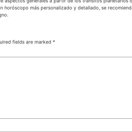
e aspectos generales a partir de los tránsitos planetarios d
un horóscopo más personalizado y detallado, se recomienda
gno.
uired fields are marked
*