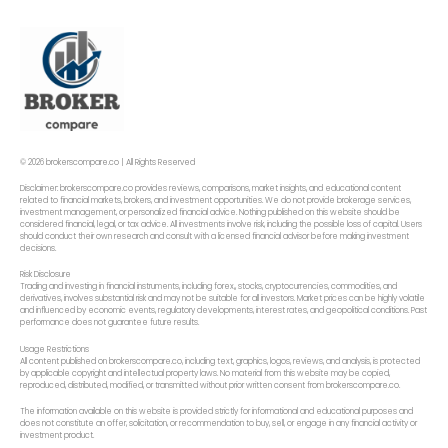
© 2026 brokerscompare.co | All Rights Reserved
Disclaimer: brokerscompare.co provides reviews, comparisons, market insights, and educational content
related to financial markets, brokers, and investment opportunities. We do not provide brokerage services,
investment management, or personalized financial advice. Nothing published on this website should be
considered financial, legal, or tax advice. All investments involve risk, including the possible loss of capital. Users
should conduct their own research and consult with a licensed financial advisor before making investment
decisions.
Risk Disclosure
Trading and investing in financial instruments, including forex,, stocks, cryptocurrencies, commodities, and
derivatives, involves substantial risk and may not be suitable for all investors. Market prices can be highly volatile
and influenced by economic events, regulatory developments, interest rates, and geopolitical conditions. Past
performance does not guarantee future results.
Usage Restrictions
All content published on brokerscompare.co, including text, graphics, logos, reviews, and analysis, is protected
by applicable copyright and intellectual property laws. No material from this website may be copied,
reproduced, distributed, modified, or transmitted without prior written consent from brokerscompare.co.
The information available on this website is provided strictly for informational and educational purposes and
does not constitute an offer, solicitation, or recommendation to buy, sell, or engage in any financial activity or
investment product.