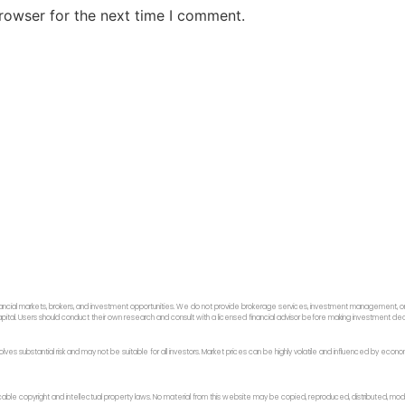
rowser for the next time I comment.
ancial markets, brokers, and investment opportunities. We do not provide brokerage services, investment management, or p
f capital. Users should conduct their own research and consult with a licensed financial advisor before making investment dec
 involves substantial risk and may not be suitable for all investors. Market prices can be highly volatile and influenced by ec
licable copyright and intellectual property laws. No material from this website may be copied, reproduced, distributed, modi