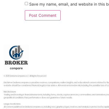
Save my name, email, and website in this b
© 2026 brokerscompare.co | All Rights Reserved
Disclaimer: brokerscompare.co provides reviews, comparisons, market insights, and educational content related to fin
website should be considered financial, legal, or tax advice. All investments involve risk, including the possible loss o
Risk Disclosure
Trading and investing in financial instruments, including forex,, stocks, cryptocurrencies, commodities, and derivatives,
geopolitical conditions. Past performance does not guarantee future results.
Usage Restrictions
All content published on brokerscompare.co, including text, graphics, logos, reviews, and analysis, is protected by app