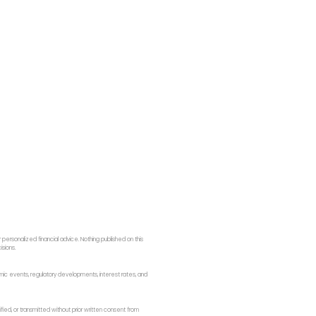
ersonalized financial advice. Nothing published on this
isions.
onomic events, regulatory developments, interest rates, and
fied, or transmitted without prior written consent from