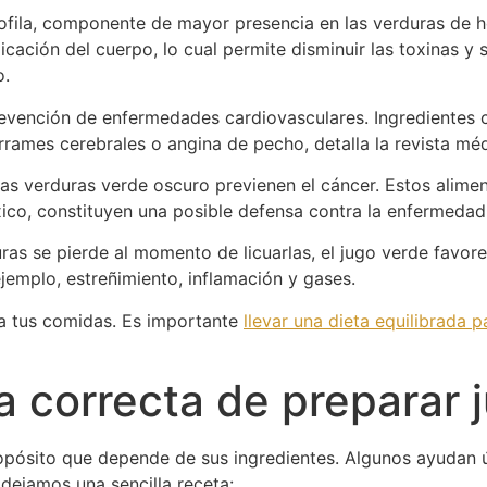
rofila, componente de mayor presencia en las verduras de h
cación del cuerpo, lo cual permite disminuir las toxinas y 
o.
revención de enfermedades cardiovasculares. Ingredientes c
derrames cerebrales o angina de pecho, detalla la revista m
as verduras verde oscuro previenen el cáncer. Estos aliment
xico, constituyen una posible defensa contra la enfermedad
ras se pierde al momento de licuarlas, el jugo verde favorece
ejemplo, estreñimiento, inflamación y gases.
a tus comidas. Es importante
llevar una dieta equilibrada 
a correcta de preparar 
pósito que depende de sus ingredientes. Algunos ayudan ú
 dejamos una sencilla receta: