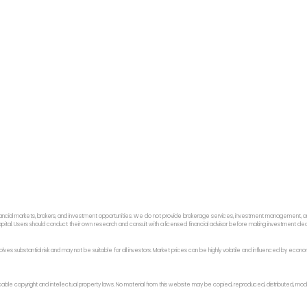
ancial markets, brokers, and investment opportunities. We do not provide brokerage services, investment management, or p
f capital. Users should conduct their own research and consult with a licensed financial advisor before making investment dec
 involves substantial risk and may not be suitable for all investors. Market prices can be highly volatile and influenced by ec
licable copyright and intellectual property laws. No material from this website may be copied, reproduced, distributed, modi