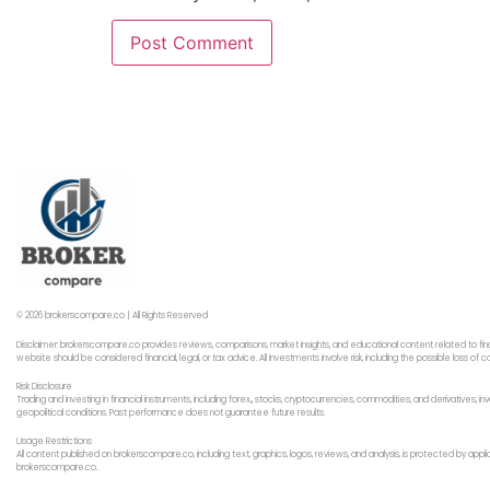
© 2026 brokerscompare.co | All Rights Reserved
Disclaimer: brokerscompare.co provides reviews, comparisons, market insights, and educational content related to fin
website should be considered financial, legal, or tax advice. All investments involve risk, including the possible loss o
Risk Disclosure
Trading and investing in financial instruments, including forex,, stocks, cryptocurrencies, commodities, and derivatives,
geopolitical conditions. Past performance does not guarantee future results.
Usage Restrictions
All content published on brokerscompare.co, including text, graphics, logos, reviews, and analysis, is protected by app
brokerscompare.co.