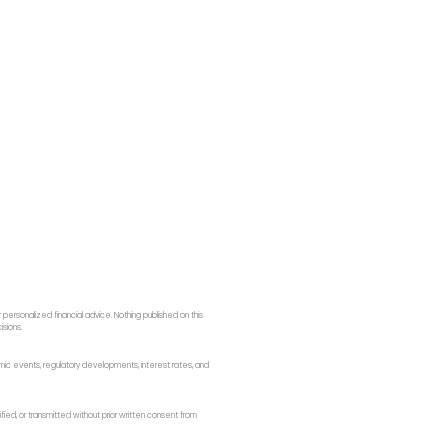
ersonalized financial advice. Nothing published on this
isions.
onomic events, regulatory developments, interest rates, and
fied, or transmitted without prior written consent from