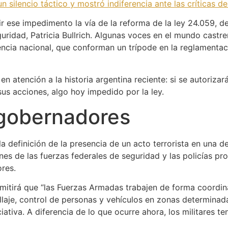
un silencio táctico y mostró indiferencia ante las críticas d
ir ese impedimento la vía de la reforma de la ley 24.059, de
guridad, Patricia Bullrich. Algunas voces en el mundo cast
gencia nacional, que conforman un trípode en la reglamenta
n atención a la historia argentina reciente: si se autorizará
 sus acciones, algo hoy impedido por la ley.
 gobernadores
la definición de la presencia de un acto terrorista en una
es de las fuerzas federales de seguridad y las policías provi
res.
ermitirá que “las Fuerzas Armadas trabajen de forma coordi
llaje, control de personas y vehículos en zonas determinada
ciativa. A diferencia de lo que ocurre ahora, los militares te