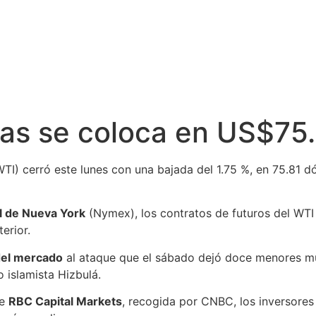
as se coloca en US$75.8
I) cerró este lunes con una bajada del 1.75 %, en 75.81 dól
l de Nueva York
(Nymex), los contratos de futuros del WTI
erior.
del mercado
al ataque que el sábado dejó doce menores mue
o islamista Hizbulá.
de
RBC Capital Markets
, recogida por CNBC, los inversores