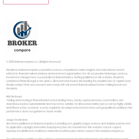
© 2026 brokerscompare.co | All Rights Reserved
Disclaimer: brokerscompare.co provides reviews, comparisons, market insights, and educational content
related to financial markets, brokers, and investment opportunities. We do not provide brokerage services,
investment management, or personalized financial advice. Nothing published on this website should be
considered financial, legal, or tax advice. All investments involve risk, including the possible loss of capital. Users
should conduct their own research and consult with a licensed financial advisor before making investment
decisions.
Risk Disclosure
Trading and investing in financial instruments, including forex,, stocks, cryptocurrencies, commodities, and
derivatives, involves substantial risk and may not be suitable for all investors. Market prices can be highly volatile
and influenced by economic events, regulatory developments, interest rates, and geopolitical conditions. Past
performance does not guarantee future results.
Usage Restrictions
All content published on brokerscompare.co, including text, graphics, logos, reviews, and analysis, is protected
by applicable copyright and intellectual property laws. No material from this website may be copied,
reproduced, distributed, modified, or transmitted without prior written consent from brokerscompare.co.