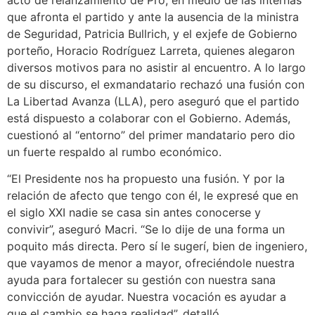
acto de relanzamiento de Pro, en medio de las internas
que afronta el partido y ante la ausencia de la ministra
de Seguridad, Patricia Bullrich, y el exjefe de Gobierno
porteño, Horacio Rodríguez Larreta, quienes alegaron
diversos motivos para no asistir al encuentro. A lo largo
de su discurso, el exmandatario rechazó una fusión con
La Libertad Avanza (LLA), pero aseguró que el partido
está dispuesto a colaborar con el Gobierno. Además,
cuestionó al “entorno” del primer mandatario pero dio
un fuerte respaldo al rumbo económico.
“El Presidente nos ha propuesto una fusión. Y por la
relación de afecto que tengo con él, le expresé que en
el siglo XXI nadie se casa sin antes conocerse y
convivir”, aseguró Macri. “Se lo dije de una forma un
poquito más directa. Pero sí le sugerí, bien de ingeniero,
que vayamos de menor a mayor, ofreciéndole nuestra
ayuda para fortalecer su gestión con nuestra sana
convicción de ayudar. Nuestra vocación es ayudar a
que el cambio se haga realidad”, detalló.