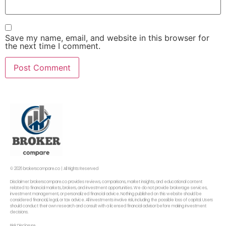
Save my name, email, and website in this browser for
the next time I comment.
© 2026 brokerscompare.co | All Rights Reserved
Disclaimer: brokerscompare.co provides reviews, comparisons, market insights, and educational content
related to financial markets, brokers, and investment opportunities. We do not provide brokerage services,
investment management, or personalized financial advice. Nothing published on this website should be
considered financial, legal, or tax advice. All investments involve risk, including the possible loss of capital. Users
should conduct their own research and consult with a licensed financial advisor before making investment
decisions.
Risk Disclosure