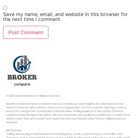
Save my name, email, and website in this browser for
the next time I comment.
© 2026 brokerscompare.co | All Rights Reserved
Disclaimer: brokerscompare.co provides reviews, comparisons, market insights, and educational content
related to financial markets, brokers, and investment opportunities. We do not provide brokerage services,
investment management, or personalized financial advice. Nothing published on this website should be
considered financial, legal, or tax advice. All investments involve risk, including the possible loss of capital. Users
should conduct their own research and consult with a licensed financial advisor before making investment
decisions.
Risk Disclosure
Trading and investing in financial instruments, including forex,, stocks, cryptocurrencies, commodities, and
derivatives, involves substantial risk and may not be suitable for all investors. Market prices can be highly volatile