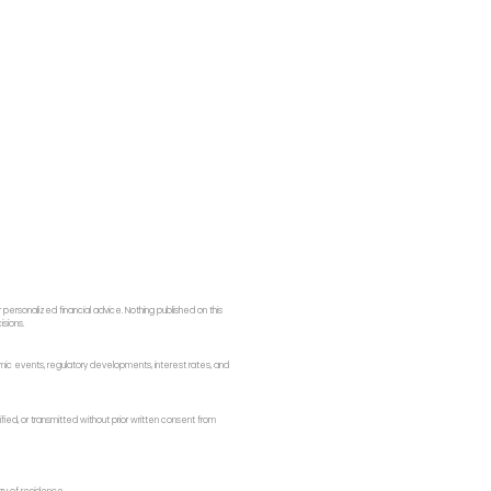
ersonalized financial advice. Nothing published on this
isions.
onomic events, regulatory developments, interest rates, and
fied, or transmitted without prior written consent from