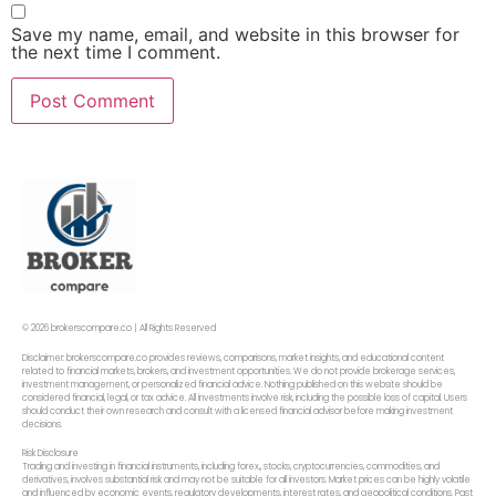
Save my name, email, and website in this browser for
the next time I comment.
© 2026 brokerscompare.co | All Rights Reserved
Disclaimer: brokerscompare.co provides reviews, comparisons, market insights, and educational content
related to financial markets, brokers, and investment opportunities. We do not provide brokerage services,
investment management, or personalized financial advice. Nothing published on this website should be
considered financial, legal, or tax advice. All investments involve risk, including the possible loss of capital. Users
should conduct their own research and consult with a licensed financial advisor before making investment
decisions.
Risk Disclosure
Trading and investing in financial instruments, including forex,, stocks, cryptocurrencies, commodities, and
derivatives, involves substantial risk and may not be suitable for all investors. Market prices can be highly volatile
and influenced by economic events, regulatory developments, interest rates, and geopolitical conditions. Past