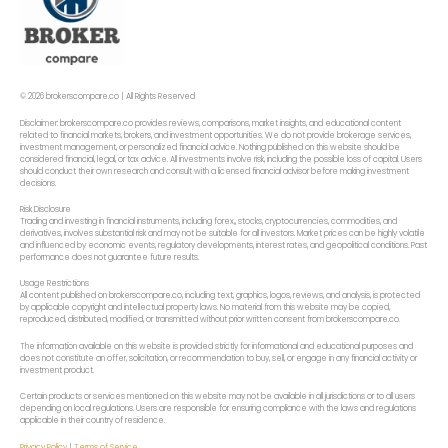
© 2026 brokerscompare.co | All Rights Reserved
Disclaimer: brokerscompare.co provides reviews, comparisons, market insights, and educational content
related to financial markets, brokers, and investment opportunities. We do not provide brokerage services,
investment management, or personalized financial advice. Nothing published on this website should be
considered financial, legal, or tax advice. All investments involve risk, including the possible loss of capital. Users
should conduct their own research and consult with a licensed financial advisor before making investment
decisions.
Risk Disclosure
Trading and investing in financial instruments, including forex,, stocks, cryptocurrencies, commodities, and
derivatives, involves substantial risk and may not be suitable for all investors. Market prices can be highly volatile
and influenced by economic events, regulatory developments, interest rates, and geopolitical conditions. Past
performance does not guarantee future results.
Usage Restrictions
All content published on brokerscompare.co, including text, graphics, logos, reviews, and analysis, is protected
by applicable copyright and intellectual property laws. No material from this website may be copied,
reproduced, distributed, modified, or transmitted without prior written consent from brokerscompare.co.
The information available on this website is provided strictly for informational and educational purposes and
does not constitute an offer, solicitation, or recommendation to buy, sell, or engage in any financial activity or
investment product.
Certain products or services mentioned on this website may not be available in all jurisdictions or to all users
depending on local regulations. Users are responsible for ensuring compliance with the laws and regulations
applicable in their country of residence.
Privacy Policy
|
Terms of Service