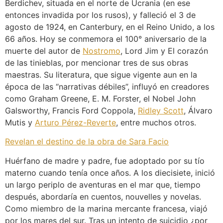
Berdichev, situada en el norte de Ucrania (en ese
entonces invadida por los rusos), y falleció el 3 de
agosto de 1924, en Canterbury, en el Reino Unido, a los
66 años. Hoy se conmemora el 100° aniversario de la
muerte del autor de
Nostromo
, Lord Jim y El corazón
de las tinieblas, por mencionar tres de sus obras
maestras. Su literatura, que sigue vigente aun en la
época de las “narrativas débiles”, influyó en creadores
como Graham Greene, E. M. Forster, el Nobel John
Galsworthy, Francis Ford Coppola,
Ridley Scott
, Álvaro
Mutis y
Arturo Pérez-Reverte
, entre muchos otros.
Revelan el destino de la obra de Sara Facio
Huérfano de madre y padre, fue adoptado por su tío
materno cuando tenía once años. A los diecisiete, inició
un largo periplo de aventuras en el mar que, tiempo
después, abordaría en cuentos, nouvelles y novelas.
Como miembro de la marina mercante francesa, viajó
por los mares del sur. Tras un intento de suicidio ¿por