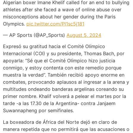
Algerian boxer Imane Khelif called for an end to bullying
athletes after she faced a wave of online abuse over
misconceptions about her gender during the Paris
Olympics.
pic.twitter.com/Pl1sc5j181
— AP Sports (@AP_Sports)
August 5, 2024
Expresó su gratitud hacia el Comité Olímpico
Internacional (COI) y su presidente, Thomas Bach, por
apoyarla: “Sé que el Comité Olímpico hizo justicia
conmigo, y estoy contenta con este remedio porque
muestra la verdad”. También recibió apoyo enorme en
combates, provocando aplausos al ingresar a la arena y
multitudes ondeando banderas argelinas coreando su
primer nombre. Khalif volverá a pelear el martes por la
tarde -a las 17.30 de la Argentina- contra Janjaem
Suwannapheng por semifinales.
La boxeadora de África del Norte dejó en claro de
manera repetida que no permitirá que las acusaciones o