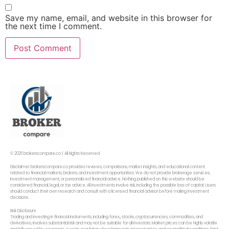
Save my name, email, and website in this browser for
the next time I comment.
© 2026 brokerscompare.co | All Rights Reserved
Disclaimer: brokerscompare.co provides reviews, comparisons, market insights, and educational content
related to financial markets, brokers, and investment opportunities. We do not provide brokerage services,
investment management, or personalized financial advice. Nothing published on this website should be
considered financial, legal, or tax advice. All investments involve risk, including the possible loss of capital. Users
should conduct their own research and consult with a licensed financial advisor before making investment
decisions.
Risk Disclosure
Trading and investing in financial instruments, including forex,, stocks, cryptocurrencies, commodities, and
derivatives, involves substantial risk and may not be suitable for all investors. Market prices can be highly volatile