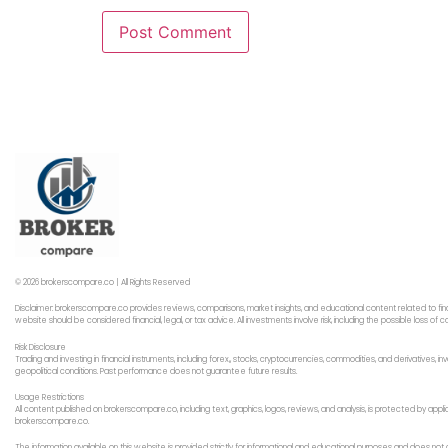
© 2026 brokerscompare.co | All Rights Reserved
Disclaimer: brokerscompare.co provides reviews, comparisons, market insights, and educational content related to fin
website should be considered financial, legal, or tax advice. All investments involve risk, including the possible loss o
Risk Disclosure
Trading and investing in financial instruments, including forex,, stocks, cryptocurrencies, commodities, and derivatives,
geopolitical conditions. Past performance does not guarantee future results.
Usage Restrictions
All content published on brokerscompare.co, including text, graphics, logos, reviews, and analysis, is protected by app
brokerscompare.co.
The information available on this website is provided strictly for informational and educational purposes and does not co