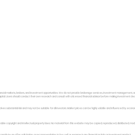
ancial markets, brokers, and investment opportunities. We do not provide brokerage services, investment management, or p
f capital. Users should conduct their own research and consult with a licensed financial advisor before making investment dec
 involves substantial risk and may not be suitable for all investors. Market prices can be highly volatile and influenced by ec
licable copyright and intellectual property laws. No material from this website may be copied, reproduced, distributed, modi
nstitute an offer, solicitation, or recommendation to buy, sell, or engage in any financial activity or investment product.