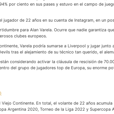
el 94% por ciento en sus pases y estuvo en el campo de jue
 jugador de 22 años en su cuenta de Instagram, en un post
ertidumbre para Alan Varela. Ocurre que nadie garantiza q
derosos clubes europeos.
tinente, Varela podría sumarse a Liverpool y jugar junto a 
Devils tras el alejamiento de su técnico tan querido, el ale
stán considerando activar la cláusula de rescisión de 70.
entro del grupo de jugadores top de Europa, su enorme pot
)
el Viejo Continente. En total, el volante de 22 años acumula
opa Argentina 2020, Torneo de la Liga 2022 y Supercopa A