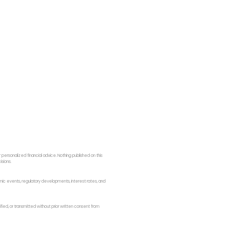
ersonalized financial advice. Nothing published on this
isions.
onomic events, regulatory developments, interest rates, and
fied, or transmitted without prior written consent from