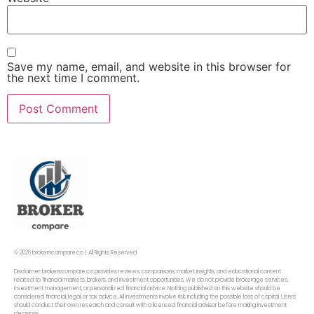
Save my name, email, and website in this browser for
the next time I comment.
© 2026 brokerscompare.co | All Rights Reserved
Disclaimer: brokerscompare.co provides reviews, comparisons, market insights, and educational content
related to financial markets, brokers, and investment opportunities. We do not provide brokerage services,
investment management, or personalized financial advice. Nothing published on this website should be
considered financial, legal, or tax advice. All investments involve risk, including the possible loss of capital. Users
should conduct their own research and consult with a licensed financial advisor before making investment
decisions.