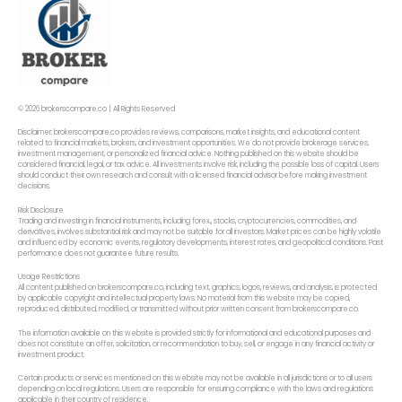
© 2026 brokerscompare.co | All Rights Reserved
Disclaimer: brokerscompare.co provides reviews, comparisons, market insights, and educational content
related to financial markets, brokers, and investment opportunities. We do not provide brokerage services,
investment management, or personalized financial advice. Nothing published on this website should be
considered financial, legal, or tax advice. All investments involve risk, including the possible loss of capital. Users
should conduct their own research and consult with a licensed financial advisor before making investment
decisions.
Risk Disclosure
Trading and investing in financial instruments, including forex,, stocks, cryptocurrencies, commodities, and
derivatives, involves substantial risk and may not be suitable for all investors. Market prices can be highly volatile
and influenced by economic events, regulatory developments, interest rates, and geopolitical conditions. Past
performance does not guarantee future results.
Usage Restrictions
All content published on brokerscompare.co, including text, graphics, logos, reviews, and analysis, is protected
by applicable copyright and intellectual property laws. No material from this website may be copied,
reproduced, distributed, modified, or transmitted without prior written consent from brokerscompare.co.
The information available on this website is provided strictly for informational and educational purposes and
does not constitute an offer, solicitation, or recommendation to buy, sell, or engage in any financial activity or
investment product.
Certain products or services mentioned on this website may not be available in all jurisdictions or to all users
depending on local regulations. Users are responsible for ensuring compliance with the laws and regulations
applicable in their country of residence.