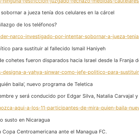
sin-ninguna-restriccion-juzgado-rechazo-medidas-cautelar
 sobornar a jueza tenía dos celulares en la cárcel
allazgo de los teléfonos?
ider-narco-investigado-por-intentar-sobornar-a-jueza-teni
co para sustituir al fallecido Ismail Haniyeh
 cohetes fueron disparados hacia Israel desde la Franja d
-designa-a-yahya-sinwar-como-jefe-politico-para-sustituir
quién baila’, nuevo programa de Teletica
embre y será conducido por Edgar Silva, Natalia Carvajal y
nozca-aqui-a-los-11-participantes-de-mira-quien-baila-nu
ro susto en Nicaragua
en Copa Centroamericana ante el Managua FC.