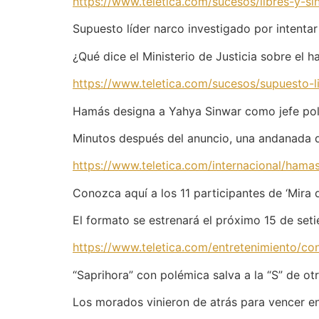
https://www.teletica.com/sucesos/libres-y-
Supuesto líder narco investigado por intentar
¿Qué dice el Ministerio de Justicia sobre el h
https://www.teletica.com/sucesos/supuesto-l
Hamás designa a Yahya Sinwar como jefe políti
Minutos después del anuncio, una andanada de
https://www.teletica.com/internacional/hamas
Conozca aquí a los 11 participantes de ‘Mira 
El formato se estrenará el próximo 15 de seti
https://www.teletica.com/entretenimiento/co
“Saprihora” con polémica salva a la “S” de ot
Los morados vinieron de atrás para vencer 