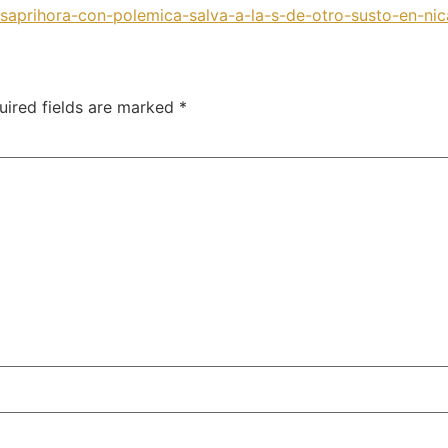
/saprihora-con-polemica-salva-a-la-s-de-otro-susto-en-n
uired fields are marked
*