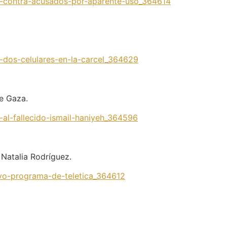
es-contra-acusados-por-aparente-uso_364614
a-dos-celulares-en-la-carcel_364629
e Gaza.
-al-fallecido-ismail-haniyeh_364596
 Natalia Rodríguez.
evo-programa-de-teletica_364612