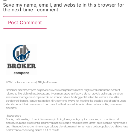
Save my name, email, and website in this browser for
the next time I comment.
© 2026 brokerscompare.co | All Rights Reserved
Disclaimer: brokerscompare.co provides reviews, comparisons, market insights, and educational content
related to financial markets, brokers, and investment opportunities. We do not provide brokerage services,
investment management, or personalized financial advice. Nothing published on this website should be
considered financial, legal, or tax advice. All investments involve risk, including the possible loss of capital. Users
should conduct their own research and consult with a licensed financial advisor before making investment
decisions.
Risk Disclosure
Trading and investing in financial instruments, including forex,, stocks, cryptocurrencies, commodities, and
derivatives, involves substantial risk and may not be suitable for all investors. Market prices can be highly volatile
and influenced by economic events, regulatory developments, interest rates, and geopolitical conditions. Past
performance does not guarantee future results.