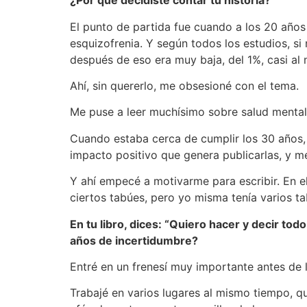
¿Por qué decidiste contar tu historia?
El punto de partida fue cuando a los 20 años
esquizofrenia. Y según todos los estudios, si
después de eso era muy baja, del 1%, casi al n
Ahí, sin quererlo, me obsesioné con el tema.
Me puse a leer muchísimo sobre salud mental des
Cuando estaba cerca de cumplir los 30 años, m
impacto positivo que genera publicarlas, y me
Y ahí empecé a motivarme para escribir. En e
ciertos tabúes, pero yo misma tenía varios ta
En tu libro, dices: “Quiero hacer y decir todo
años de incertidumbre?
Entré en un frenesí muy importante antes de lo
Trabajé en varios lugares al mismo tiempo, q