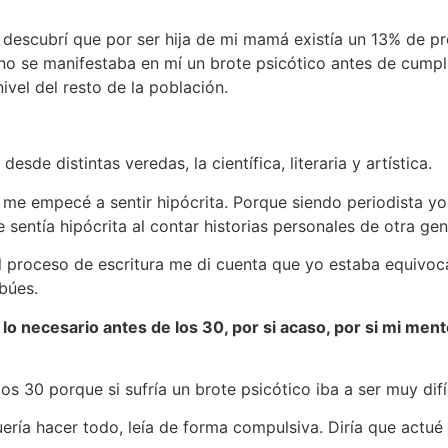
 descubrí que por ser hija de mi mamá existía un 13% de p
 no se manifestaba en mí un brote psicótico antes de cumpli
ivel del resto de la población.
de distintas veredas, la científica, literaria y artística.
e empecé a sentir hipócrita. Porque siendo periodista yo c
 sentía hipócrita al contar historias personales de otra gen
l proceso de escritura me di cuenta que yo estaba equivoc
búes.
 lo necesario antes de los 30, por si acaso, por si mi ment
s 30 porque si sufría un brote psicótico iba a ser muy difíc
uería hacer todo, leía de forma compulsiva. Diría que actu