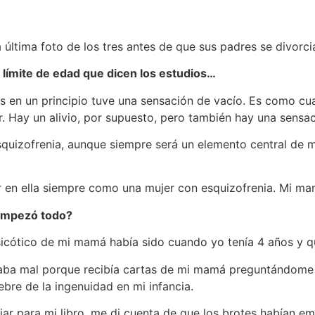
 última foto de los tres antes de que sus padres se divorci
l límite de edad que dicen los estudios…
 en un principio tuve una sensación de vacío. Es como cua
r. Hay un alivio, por supuesto, pero también hay una sensa
squizofrenia, aunque siempre será un elemento central de mi
 en ella siempre como una mujer con esquizofrenia. Mi m
 empezó todo?
icótico de mi mamá había sido cuando yo tenía 4 años y que
aba mal porque recibía cartas de mi mamá preguntándome
re de la ingenuidad en mi infancia.
liar para mi libro, me di cuenta de que los brotes habían 