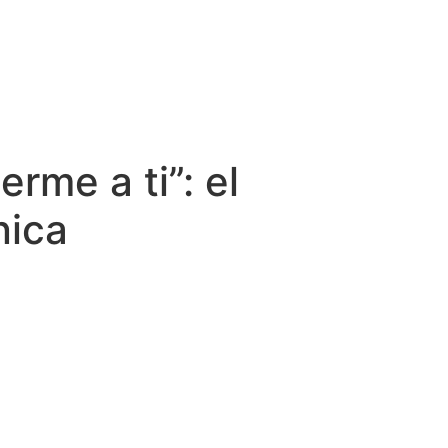
rme a ti”: el
nica