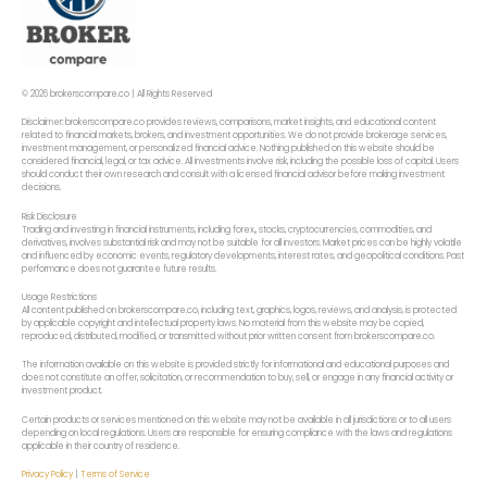
© 2026 brokerscompare.co | All Rights Reserved
Disclaimer: brokerscompare.co provides reviews, comparisons, market insights, and educational content
related to financial markets, brokers, and investment opportunities. We do not provide brokerage services,
investment management, or personalized financial advice. Nothing published on this website should be
considered financial, legal, or tax advice. All investments involve risk, including the possible loss of capital. Users
should conduct their own research and consult with a licensed financial advisor before making investment
decisions.
Risk Disclosure
Trading and investing in financial instruments, including forex,, stocks, cryptocurrencies, commodities, and
derivatives, involves substantial risk and may not be suitable for all investors. Market prices can be highly volatile
and influenced by economic events, regulatory developments, interest rates, and geopolitical conditions. Past
performance does not guarantee future results.
Usage Restrictions
All content published on brokerscompare.co, including text, graphics, logos, reviews, and analysis, is protected
by applicable copyright and intellectual property laws. No material from this website may be copied,
reproduced, distributed, modified, or transmitted without prior written consent from brokerscompare.co.
The information available on this website is provided strictly for informational and educational purposes and
does not constitute an offer, solicitation, or recommendation to buy, sell, or engage in any financial activity or
investment product.
Certain products or services mentioned on this website may not be available in all jurisdictions or to all users
depending on local regulations. Users are responsible for ensuring compliance with the laws and regulations
applicable in their country of residence.
Privacy Policy
|
Terms of Service