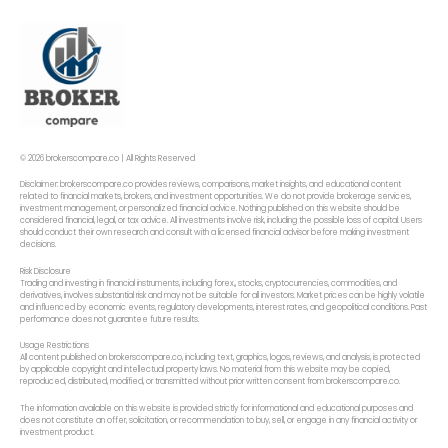
© 2026 brokerscompare.co | All Rights Reserved
Disclaimer: brokerscompare.co provides reviews, comparisons, market insights, and educational content
related to financial markets, brokers, and investment opportunities. We do not provide brokerage services,
investment management, or personalized financial advice. Nothing published on this website should be
considered financial, legal, or tax advice. All investments involve risk, including the possible loss of capital. Users
should conduct their own research and consult with a licensed financial advisor before making investment
decisions.
Risk Disclosure
Trading and investing in financial instruments, including forex,, stocks, cryptocurrencies, commodities, and
derivatives, involves substantial risk and may not be suitable for all investors. Market prices can be highly volatile
and influenced by economic events, regulatory developments, interest rates, and geopolitical conditions. Past
performance does not guarantee future results.
Usage Restrictions
All content published on brokerscompare.co, including text, graphics, logos, reviews, and analysis, is protected
by applicable copyright and intellectual property laws. No material from this website may be copied,
reproduced, distributed, modified, or transmitted without prior written consent from brokerscompare.co.
The information available on this website is provided strictly for informational and educational purposes and
does not constitute an offer, solicitation, or recommendation to buy, sell, or engage in any financial activity or
investment product.