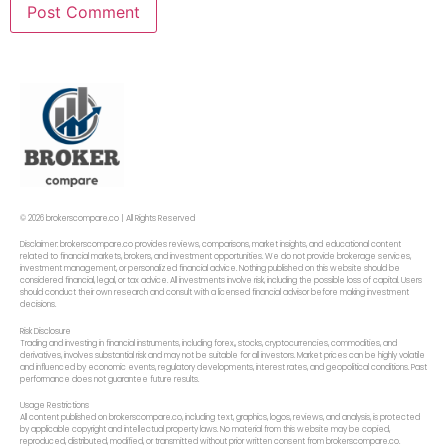
© 2026 brokerscompare.co | All Rights Reserved
Disclaimer: brokerscompare.co provides reviews, comparisons, market insights, and educational content
related to financial markets, brokers, and investment opportunities. We do not provide brokerage services,
investment management, or personalized financial advice. Nothing published on this website should be
considered financial, legal, or tax advice. All investments involve risk, including the possible loss of capital. Users
should conduct their own research and consult with a licensed financial advisor before making investment
decisions.
Risk Disclosure
Trading and investing in financial instruments, including forex,, stocks, cryptocurrencies, commodities, and
derivatives, involves substantial risk and may not be suitable for all investors. Market prices can be highly volatile
and influenced by economic events, regulatory developments, interest rates, and geopolitical conditions. Past
performance does not guarantee future results.
Usage Restrictions
All content published on brokerscompare.co, including text, graphics, logos, reviews, and analysis, is protected
by applicable copyright and intellectual property laws. No material from this website may be copied,
reproduced, distributed, modified, or transmitted without prior written consent from brokerscompare.co.