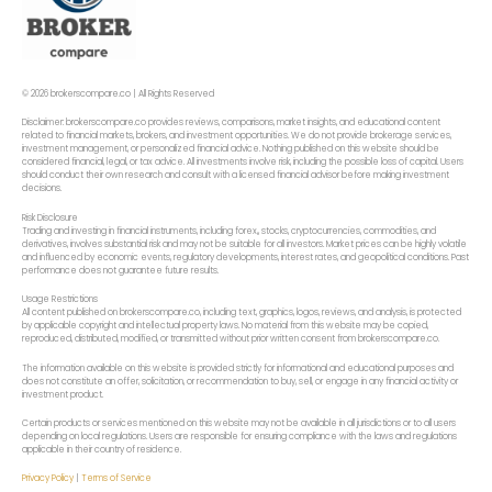
© 2026 brokerscompare.co | All Rights Reserved
Disclaimer: brokerscompare.co provides reviews, comparisons, market insights, and educational content
related to financial markets, brokers, and investment opportunities. We do not provide brokerage services,
investment management, or personalized financial advice. Nothing published on this website should be
considered financial, legal, or tax advice. All investments involve risk, including the possible loss of capital. Users
should conduct their own research and consult with a licensed financial advisor before making investment
decisions.
Risk Disclosure
Trading and investing in financial instruments, including forex,, stocks, cryptocurrencies, commodities, and
derivatives, involves substantial risk and may not be suitable for all investors. Market prices can be highly volatile
and influenced by economic events, regulatory developments, interest rates, and geopolitical conditions. Past
performance does not guarantee future results.
Usage Restrictions
All content published on brokerscompare.co, including text, graphics, logos, reviews, and analysis, is protected
by applicable copyright and intellectual property laws. No material from this website may be copied,
reproduced, distributed, modified, or transmitted without prior written consent from brokerscompare.co.
The information available on this website is provided strictly for informational and educational purposes and
does not constitute an offer, solicitation, or recommendation to buy, sell, or engage in any financial activity or
investment product.
Certain products or services mentioned on this website may not be available in all jurisdictions or to all users
depending on local regulations. Users are responsible for ensuring compliance with the laws and regulations
applicable in their country of residence.
Privacy Policy
|
Terms of Service