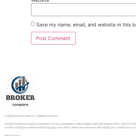
Website
Save my name, email, and website in this b
© 2026 brokerscompare.co | All Rights Reserved
Disclaimer: brokerscompare.co provides reviews, comparisons, market insights, and educational content related to fin
website should be considered financial, legal, or tax advice. All investments involve risk, including the possible loss o
Risk Disclosure