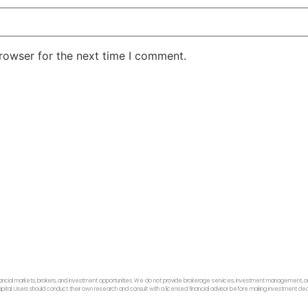
rowser for the next time I comment.
ancial markets, brokers, and investment opportunities. We do not provide brokerage services, investment management, or p
f capital. Users should conduct their own research and consult with a licensed financial advisor before making investment dec