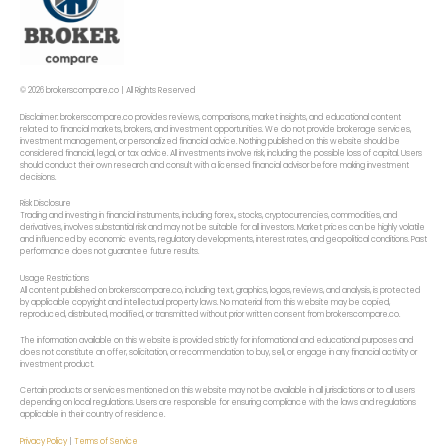
© 2026 brokerscompare.co | All Rights Reserved
Disclaimer: brokerscompare.co provides reviews, comparisons, market insights, and educational content
related to financial markets, brokers, and investment opportunities. We do not provide brokerage services,
investment management, or personalized financial advice. Nothing published on this website should be
considered financial, legal, or tax advice. All investments involve risk, including the possible loss of capital. Users
should conduct their own research and consult with a licensed financial advisor before making investment
decisions.
Risk Disclosure
Trading and investing in financial instruments, including forex,, stocks, cryptocurrencies, commodities, and
derivatives, involves substantial risk and may not be suitable for all investors. Market prices can be highly volatile
and influenced by economic events, regulatory developments, interest rates, and geopolitical conditions. Past
performance does not guarantee future results.
Usage Restrictions
All content published on brokerscompare.co, including text, graphics, logos, reviews, and analysis, is protected
by applicable copyright and intellectual property laws. No material from this website may be copied,
reproduced, distributed, modified, or transmitted without prior written consent from brokerscompare.co.
The information available on this website is provided strictly for informational and educational purposes and
does not constitute an offer, solicitation, or recommendation to buy, sell, or engage in any financial activity or
investment product.
Certain products or services mentioned on this website may not be available in all jurisdictions or to all users
depending on local regulations. Users are responsible for ensuring compliance with the laws and regulations
applicable in their country of residence.
Privacy Policy
|
Terms of Service