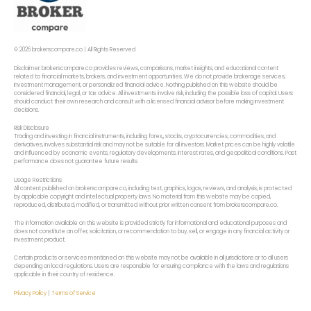
© 2026 brokerscompare.co | All Rights Reserved
Disclaimer: brokerscompare.co provides reviews, comparisons, market insights, and educational content
related to financial markets, brokers, and investment opportunities. We do not provide brokerage services,
investment management, or personalized financial advice. Nothing published on this website should be
considered financial, legal, or tax advice. All investments involve risk, including the possible loss of capital. Users
should conduct their own research and consult with a licensed financial advisor before making investment
decisions.
Risk Disclosure
Trading and investing in financial instruments, including forex,, stocks, cryptocurrencies, commodities, and
derivatives, involves substantial risk and may not be suitable for all investors. Market prices can be highly volatile
and influenced by economic events, regulatory developments, interest rates, and geopolitical conditions. Past
performance does not guarantee future results.
Usage Restrictions
All content published on brokerscompare.co, including text, graphics, logos, reviews, and analysis, is protected
by applicable copyright and intellectual property laws. No material from this website may be copied,
reproduced, distributed, modified, or transmitted without prior written consent from brokerscompare.co.
The information available on this website is provided strictly for informational and educational purposes and
does not constitute an offer, solicitation, or recommendation to buy, sell, or engage in any financial activity or
investment product.
Certain products or services mentioned on this website may not be available in all jurisdictions or to all users
depending on local regulations. Users are responsible for ensuring compliance with the laws and regulations
applicable in their country of residence.
Privacy Policy
|
Terms of Service