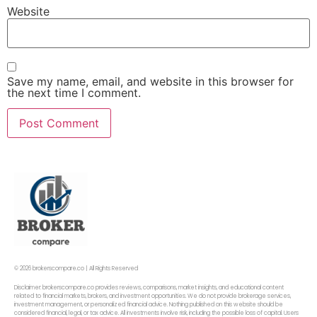
Website
Save my name, email, and website in this browser for
the next time I comment.
© 2026 brokerscompare.co | All Rights Reserved
Disclaimer: brokerscompare.co provides reviews, comparisons, market insights, and educational content
related to financial markets, brokers, and investment opportunities. We do not provide brokerage services,
investment management, or personalized financial advice. Nothing published on this website should be
considered financial, legal, or tax advice. All investments involve risk, including the possible loss of capital. Users