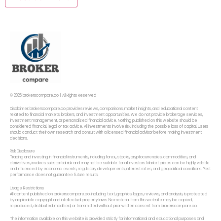
© 2026 brokerscompare.co | All Rights Reserved
Disclaimer: brokerscompare.co provides reviews, comparisons, market insights, and educational content
related to financial markets, brokers, and investment opportunities. We do not provide brokerage services,
investment management, or personalized financial advice. Nothing published on this website should be
considered financial, legal, or tax advice. All investments involve risk, including the possible loss of capital. Users
should conduct their own research and consult with a licensed financial advisor before making investment
decisions.
Risk Disclosure
Trading and investing in financial instruments, including forex,, stocks, cryptocurrencies, commodities, and
derivatives, involves substantial risk and may not be suitable for all investors. Market prices can be highly volatile
and influenced by economic events, regulatory developments, interest rates, and geopolitical conditions. Past
performance does not guarantee future results.
Usage Restrictions
All content published on brokerscompare.co, including text, graphics, logos, reviews, and analysis, is protected
by applicable copyright and intellectual property laws. No material from this website may be copied,
reproduced, distributed, modified, or transmitted without prior written consent from brokerscompare.co.
The information available on this website is provided strictly for informational and educational purposes and