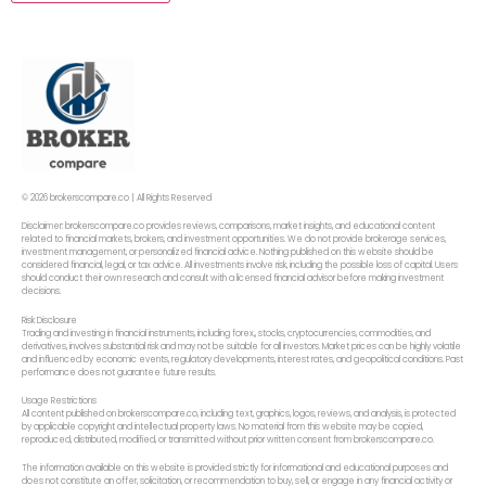
© 2026 brokerscompare.co | All Rights Reserved
Disclaimer: brokerscompare.co provides reviews, comparisons, market insights, and educational content
related to financial markets, brokers, and investment opportunities. We do not provide brokerage services,
investment management, or personalized financial advice. Nothing published on this website should be
considered financial, legal, or tax advice. All investments involve risk, including the possible loss of capital. Users
should conduct their own research and consult with a licensed financial advisor before making investment
decisions.
Risk Disclosure
Trading and investing in financial instruments, including forex,, stocks, cryptocurrencies, commodities, and
derivatives, involves substantial risk and may not be suitable for all investors. Market prices can be highly volatile
and influenced by economic events, regulatory developments, interest rates, and geopolitical conditions. Past
performance does not guarantee future results.
Usage Restrictions
All content published on brokerscompare.co, including text, graphics, logos, reviews, and analysis, is protected
by applicable copyright and intellectual property laws. No material from this website may be copied,
reproduced, distributed, modified, or transmitted without prior written consent from brokerscompare.co.
The information available on this website is provided strictly for informational and educational purposes and
does not constitute an offer, solicitation, or recommendation to buy, sell, or engage in any financial activity or