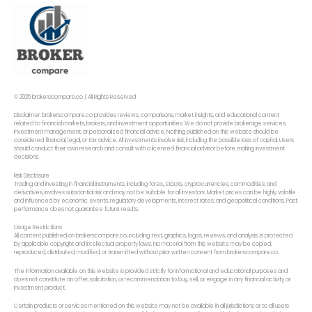
© 2026 brokerscompare.co | All Rights Reserved
Disclaimer: brokerscompare.co provides reviews, comparisons, market insights, and educational content
related to financial markets, brokers, and investment opportunities. We do not provide brokerage services,
investment management, or personalized financial advice. Nothing published on this website should be
considered financial, legal, or tax advice. All investments involve risk, including the possible loss of capital. Users
should conduct their own research and consult with a licensed financial advisor before making investment
decisions.
Risk Disclosure
Trading and investing in financial instruments, including forex,, stocks, cryptocurrencies, commodities, and
derivatives, involves substantial risk and may not be suitable for all investors. Market prices can be highly volatile
and influenced by economic events, regulatory developments, interest rates, and geopolitical conditions. Past
performance does not guarantee future results.
Usage Restrictions
All content published on brokerscompare.co, including text, graphics, logos, reviews, and analysis, is protected
by applicable copyright and intellectual property laws. No material from this website may be copied,
reproduced, distributed, modified, or transmitted without prior written consent from brokerscompare.co.
The information available on this website is provided strictly for informational and educational purposes and
does not constitute an offer, solicitation, or recommendation to buy, sell, or engage in any financial activity or
investment product.
Certain products or services mentioned on this website may not be available in all jurisdictions or to all users