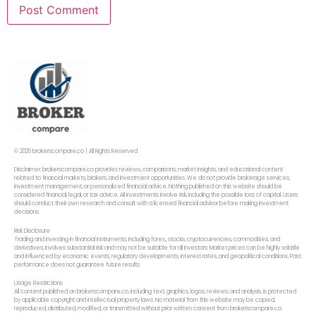
© 2026 brokerscompare.co | All Rights Reserved
Disclaimer: brokerscompare.co provides reviews, comparisons, market insights, and educational content
related to financial markets, brokers, and investment opportunities. We do not provide brokerage services,
investment management, or personalized financial advice. Nothing published on this website should be
considered financial, legal, or tax advice. All investments involve risk, including the possible loss of capital. Users
should conduct their own research and consult with a licensed financial advisor before making investment
decisions.
Risk Disclosure
Trading and investing in financial instruments, including forex,, stocks, cryptocurrencies, commodities, and
derivatives, involves substantial risk and may not be suitable for all investors. Market prices can be highly volatile
and influenced by economic events, regulatory developments, interest rates, and geopolitical conditions. Past
performance does not guarantee future results.
Usage Restrictions
All content published on brokerscompare.co, including text, graphics, logos, reviews, and analysis, is protected
by applicable copyright and intellectual property laws. No material from this website may be copied,
reproduced, distributed, modified, or transmitted without prior written consent from brokerscompare.co.