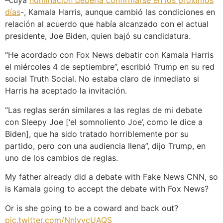
–cuya
nominación debería confirmarse en los próximos
días
-, Kamala Harris, aunque cambió las condiciones en
relación al acuerdo que había alcanzado con el actual
presidente, Joe Biden, quien bajó su candidatura.
“He acordado con Fox News debatir con Kamala Harris
el miércoles 4 de septiembre”, escribió Trump en su red
social Truth Social. No estaba claro de inmediato si
Harris ha aceptado la invitación.
“Las reglas serán similares a las reglas de mi debate
con Sleepy Joe [‘el somnoliento Joe’, como le dice a
Biden], que ha sido tratado horriblemente por su
partido, pero con una audiencia llena”, dijo Trump, en
uno de los cambios de reglas.
My father already did a debate with Fake News CNN, so
is Kamala going to accept the debate with Fox News?
Or is she going to be a coward and back out?
pic.twitter.com/NnIyvcUAQS