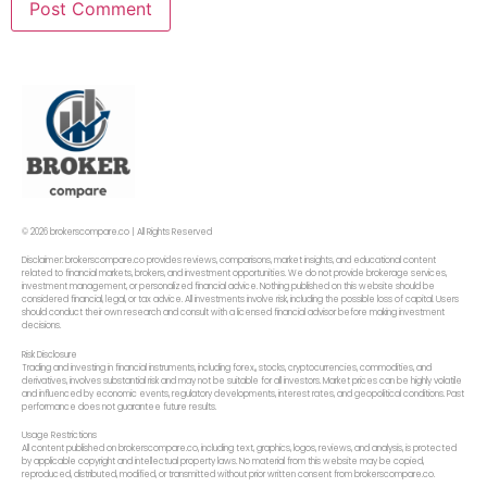
© 2026 brokerscompare.co | All Rights Reserved
Disclaimer: brokerscompare.co provides reviews, comparisons, market insights, and educational content
related to financial markets, brokers, and investment opportunities. We do not provide brokerage services,
investment management, or personalized financial advice. Nothing published on this website should be
considered financial, legal, or tax advice. All investments involve risk, including the possible loss of capital. Users
should conduct their own research and consult with a licensed financial advisor before making investment
decisions.
Risk Disclosure
Trading and investing in financial instruments, including forex,, stocks, cryptocurrencies, commodities, and
derivatives, involves substantial risk and may not be suitable for all investors. Market prices can be highly volatile
and influenced by economic events, regulatory developments, interest rates, and geopolitical conditions. Past
performance does not guarantee future results.
Usage Restrictions
All content published on brokerscompare.co, including text, graphics, logos, reviews, and analysis, is protected
by applicable copyright and intellectual property laws. No material from this website may be copied,
reproduced, distributed, modified, or transmitted without prior written consent from brokerscompare.co.