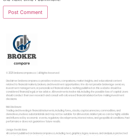
© 2026 brokerscompare.co | All Rights Reserved
Disclaimer: brokerscompare.co provides reviews, comparisons, market insights, and educational content
related to financial markets, brokers, and investment opportunities. We do not provide brokerage services,
investment management, or personalized financial advice. Nothing published on this website should be
considered financial, legal, or tax advice. All investments involve risk, including the possible loss of capital. Users
should conduct their own research and consult with a licensed financial advisor before making investment
decisions.
Risk Disclosure
Trading and investing in financial instruments, including forex,, stocks, cryptocurrencies, commodities, and
derivatives, involves substantial risk and may not be suitable for all investors. Market prices can be highly volatile
and influenced by economic events, regulatory developments, interest rates, and geopolitical conditions. Past
performance does not guarantee future results.
Usage Restrictions
All content published on brokerscompare.co, including text, graphics, logos, reviews, and analysis, is protected